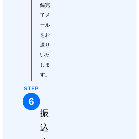
録完
了メ
ール
をお
送り
いた
しま
す。
STEP
6
振
込