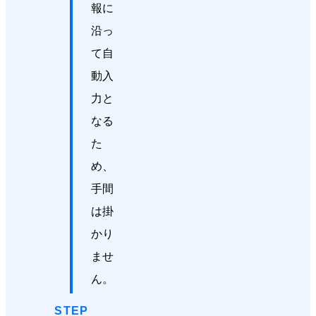
報に
沿っ
て自
動入
力と
なる
た
め、
手間
は掛
かり
ませ
ん。
STEP