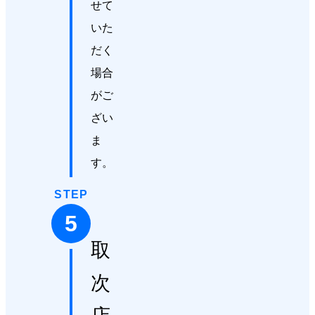
せて
いた
だく
場合
がご
ざい
ま
す。
STEP
5
取
次