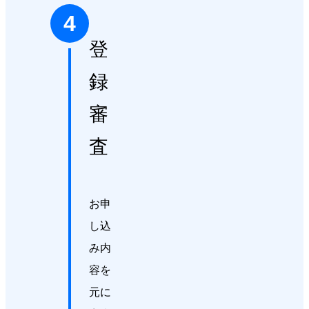
4
登
録
審
査
お申
し込
み内
容を
元に