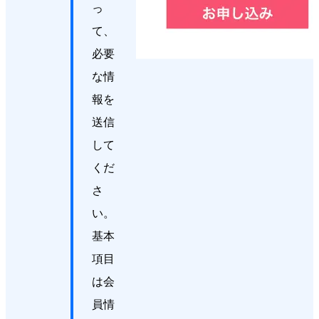
っ
て、
必要
な情
報を
送信
して
くだ
さ
い。
基本
項目
は会
員情