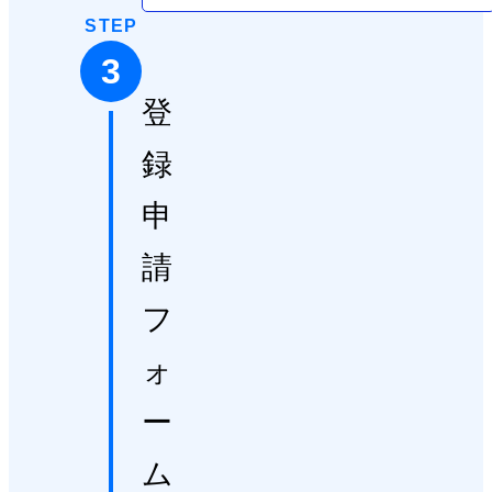
STEP
3
登
録
申
請
フ
ォ
ー
ム