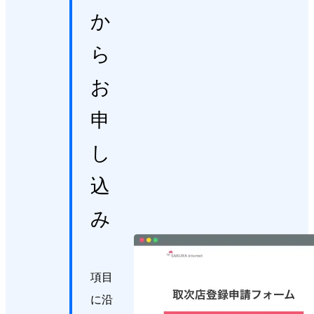
か
ら
お
申
し
込
み
項目
に沿