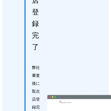
店
登
録
完
了
弊社
審査
後に
取次
店登
録完